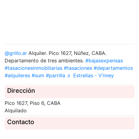
@grillo.ar
Alquiler. Pico 1627, Núñez, CABA.
Departamento de tres ambientes.
#bajasexpensas
#tasacionesinmobiliarias
#tasaciones
#departamentos
#alquileres
#sum
#parrilla
♬ Estrellas - V’nney
Dirección
Pico 1627, Piso 6, CABA
Alquilado
Contacto