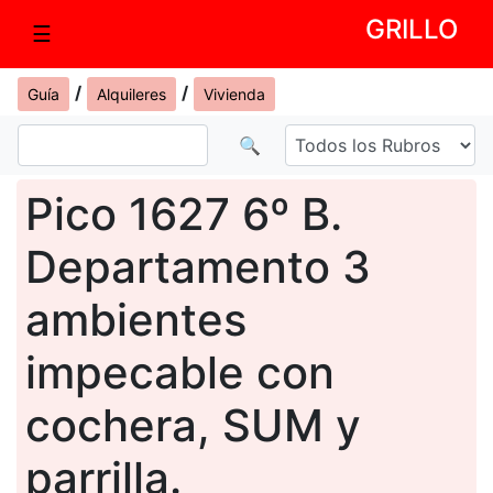
GRILLO
☰
/
/
Guía
Alquileres
Vivienda
🔍
Pico 1627 6º B.
Departamento 3
ambientes
impecable con
cochera, SUM y
parrilla.